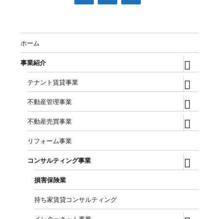
ホーム
expand
事業紹介
child
menu
expand
テナント賃貸事業
child
menu
expand
不動産管理事業
child
menu
expand
不動産売買事業
child
menu
リフォーム事業
expand
コンサルティング事業
child
menu
損害保険業
持ち家賃貸コンサルティング
expand
インターネット事業