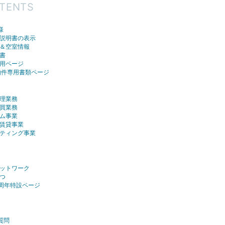
TENTS
様
説明書の表示
＆空室情報
書
用ページ
物件専用書類ページ
理業務
買業務
ム事業
賃貸事業
ティング事業
ットワーク
つ
0周年特設ページ
質問