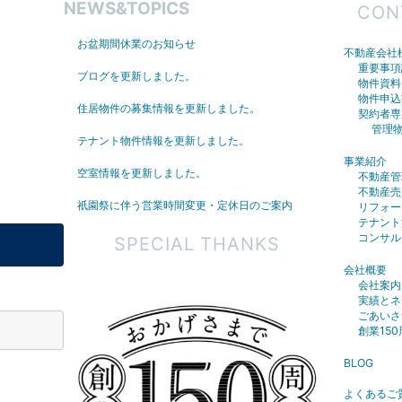
NEWS&TOPICS
CON
お盆期間休業のお知らせ
不動産会社
重要事項
ブログを更新しました。
物件資料
物件申込
住居物件の募集情報を更新しました。
契約者専
管理
テナント物件情報を更新しました。
事業紹介
空室情報を更新しました。
不動産管
不動産売
祇園祭に伴う営業時間変更・定休日のご案内
リフォー
テナント
コンサル
SPECIAL THANKS
会社概要
会社案内
実績とネ
ごあいさ
創業15
BLOG
よくあるご